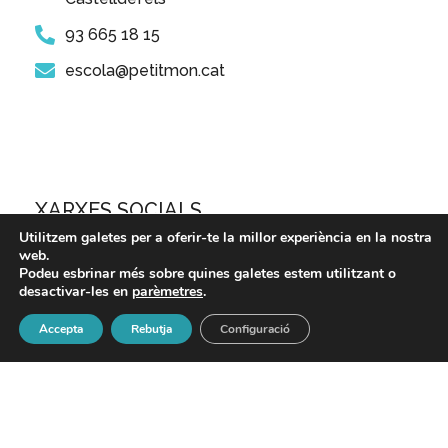
93 665 18 15
escola@petitmon.cat
XARXES SOCIALS
Utilitzem galetes per a oferir-te la millor experiència en la nostra
web.
Podeu esbrinar més sobre quines galetes estem utilitzant o
desactivar-les en
parèmetres
.
Accepta
Rebutja
Configuració
2022© Escola Petit Món Felisa Bastida