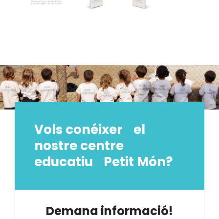
Vols conéixer el
nostre centre
educatiu Petit Món?
Demana informació!